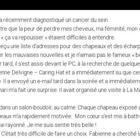
m’a récemment diagnostiqué un cancer du sein.
ettre que la peur de perdre mes cheveux, ma féminité, mon 
 ça va repousser » étaient difficiles à entendre.
’ai reçu une liste d’adresses pour des chapeaux et des échar
iler les mauvaises nouvelles et je n’aimais pas le fameux « 
 tard, il s’est assis devant le PC, à la recherche de quelq
abienne Delvigne – Caring Hat et a immédiatement su que c
 Il a envoyé un e-mail tard dans la soirée et a immédiate
ri m’a fait une surprise. Il avait organisé une visite à La
dans un salon-boudoir, au calme. Chaque chapeau exposé a
peaux m’a rapidement motivée. Mon cœur s’est mis à battre
ai rayonné. Je me suis sentie très belle !
’était très difficile de faire un choix. Fabienne a cherch