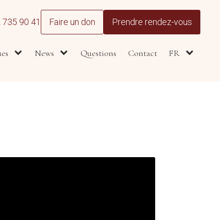
 735 90 41
Faire un don
Prendre rendez-vous
ues
News
Questions
Contact
FR